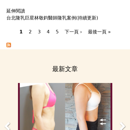
於
延伸閱讀
魔
台北隆乳巨星林敬鈞醫師隆乳案例(持續更新)
滴
隆
1
乳
2
3
4
5
下一頁 ›
最後一頁 »
頁
仿
面
自
Back
然
to
美
top
胸
最新文章
林
敬
鈞
醫
師：
隆
乳
新
趨