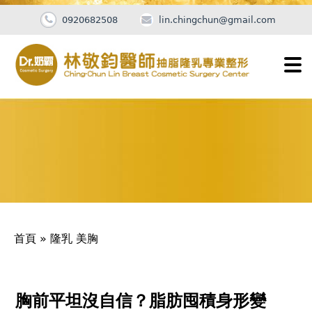
0920682508
lin.chingchun@gmail.com
Jump
to
navigation
您
首頁
»
隆乳 美胸
在
這
Back
to
胸前平坦沒自信？脂肪囤積身形變
裡