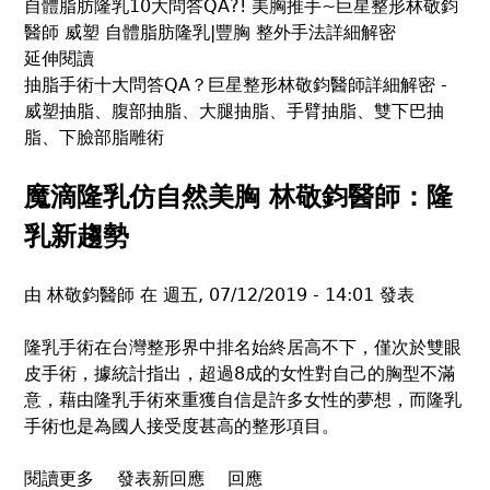
自體脂肪隆乳10大問答QA?! 美胸推手~巨星整形林敬鈞
S
醫師 威塑 自體脂肪隆乳|豐胸 整外手法詳細解密
曲
延伸閱讀
線
抽脂手術十大問答QA？巨星整形林敬鈞醫師詳細解密 -
威塑抽脂、腹部抽脂、大腿抽脂、手臂抽脂、雙下巴抽
脂、下臉部脂雕術
魔滴隆乳仿自然美胸 林敬鈞醫師：隆
乳新趨勢
由
林敬鈞醫師
在
週五, 07/12/2019 - 14:01
發表
隆乳手術在台灣整形界中排名始終居高不下，僅次於雙眼
皮手術，據統計指出，超過8成的女性對自己的胸型不滿
意，藉由隆乳手術來重獲自信是許多女性的夢想，而隆乳
手術也是為國人接受度甚高的整形項目。
閱讀更多
關
發表新回應
回應