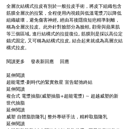
肪
全層次結構式拉皮有別於一般拉皮手術，將皮下組織包含
囤
筋膜全層次的拉緊，全程使用內視鏡與低溫電漿刀以降低
積
組織破壞，避免傷害神經, 經由耳後隱痕短疤精準剝離，
身
稱為全層次拉皮。此外針對臉部分為臉頰, 顴骨與蘋果肌
形
等三個區域, 進行結構式的拉提復位, 筋膜則是採以高位定
變
錨式固定, 又可稱為結構式拉皮, 結合起來就成為高層次結
樣？
構式拉皮。
威
塑
閱讀更多
關
發表新回應
回應
奈
於
米
延伸閱讀
全
脂
超能電漿-劃時代的緊實救星 宣告鬆弛終結
層
肪
延伸閱讀
次
隆
複合式 電漿抽脂(威塑抽脂+超能電漿) ~ 超越威塑的新
結
乳
世代抽脂
構
找
延伸閱讀
式
回
威塑 自體脂肪隆乳| 整外專研手法，精粹取脂隆乳
拉
傲
延伸閱讀
皮
人