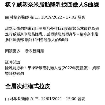
top
樣？威塑奈米脂肪隆乳找回傲人S曲線
由
林敬鈞醫師
在
三, 10/19/2022 - 17:02
發表
甜點女孩鈞鈞來到巨星整形外科找到奶霸醫師林敬鈞為她
進行威塑奈米脂肪隆乳，威塑抽脂雕塑身型+精粹奈米脂
肪回填胸部 順利找回曾經傲人的S曲線
閱讀更多
關
發表新回應
於
延伸閱讀
胸
隆乳前必看！果凍矽膠隆乳懶人包(2022年更新版)－奶霸
前
醫師林敬鈞
平
坦
沒
全層次結構式拉皮
自
信？
由
林敬鈞醫師
在
三, 12/01/2021 - 15:00
發表
脂