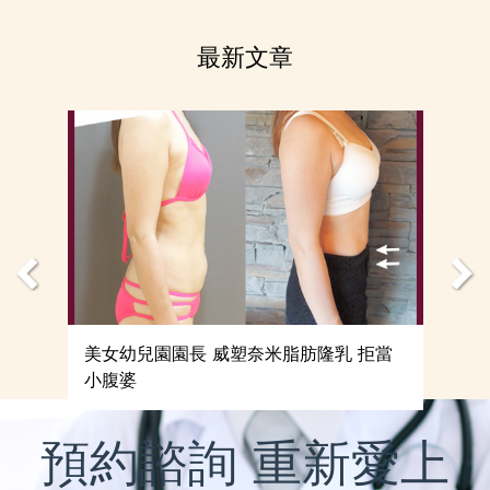
to
top
最新文章
美女幼兒園園長 威塑奈米脂肪隆乳 拒當
小腹婆
預約諮詢 重新愛上