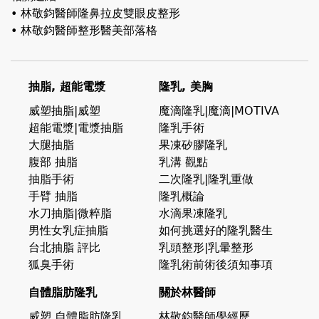
• 林敬鈞醫師隆鼻拉皮雙眼皮整形
• 林敬鈞醫師整形醫美部落格
抽脂, 超能電漿
隆乳, 美胸
威塑抽脂|威塑
魔滴隆乳|魔滴|MOTIVA
超能電漿|電漿抽脂
隆乳手術
大腿抽脂
果凍矽膠隆乳
腹部 抽脂
乳溝 觀點
抽脂手術
二次隆乳|隆乳重做
手臂 抽脂
隆乳概論
水刀抽脂|微粹脂
水滴果凍隆乳
男性女乳症抽脂
如何挑選好的隆乳醫生
台北抽脂 評比
乳頭整形|乳暈整形
狐臭手術
隆乳術前術後須知事項
自體脂肪隆乳
關於林醫師
威塑 自體脂肪隆乳
林敬鈞醫師學經歷