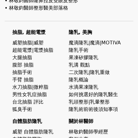
• 林敬鈞醫師隆鼻拉皮雙眼皮整形
• 林敬鈞醫師整形醫美部落格
抽脂, 超能電漿
隆乳, 美胸
威塑抽脂|威塑
魔滴隆乳|魔滴|MOTIVA
超能電漿|電漿抽脂
隆乳手術
大腿抽脂
果凍矽膠隆乳
腹部 抽脂
乳溝 觀點
抽脂手術
二次隆乳|隆乳重做
手臂 抽脂
隆乳概論
水刀抽脂|微粹脂
水滴果凍隆乳
男性女乳症抽脂
如何挑選好的隆乳醫生
台北抽脂 評比
乳頭整形|乳暈整形
狐臭手術
隆乳術前術後須知事項
自體脂肪隆乳
關於林醫師
威塑 自體脂肪隆乳
林敬鈞醫師學經歷