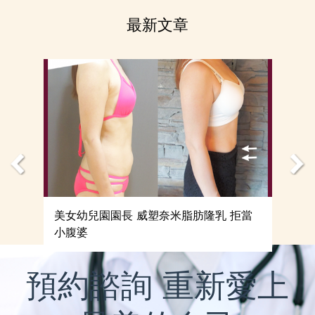
to
top
最新文章
美女幼兒園園長 威塑奈米脂肪隆乳 拒當
小腹婆
預約諮詢 重新愛上