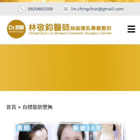
0920682508
lin.chingchun@gmail.com
Jump
to
navigation
您
首頁
»
自體脂肪豐胸
在
這
Back
to
裡