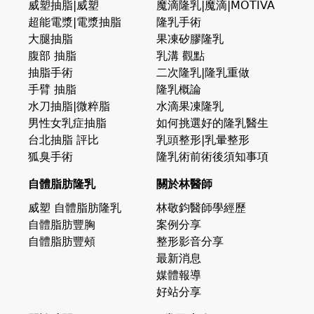
威塑抽脂|威塑
魔滴隆乳|魔滴|MOTIVA
超能電漿|電漿抽脂
隆乳手術
大腿抽脂
果凍矽膠隆乳
腹部 抽脂
乳溝 觀點
抽脂手術
二次隆乳|隆乳重做
手臂 抽脂
隆乳概論
水刀抽脂|微粹脂
水滴果凍隆乳
男性女乳症抽脂
如何挑選好的隆乳醫生
台北抽脂 評比
乳頭整形|乳暈整形
狐臭手術
隆乳術前術後須知事項
自體脂肪隆乳
關於林醫師
威塑 自體脂肪隆乳
林敬鈞醫師學經歷
自體脂肪豐胸
案例分享
自體脂肪豐頰
整形影音分享
最新消息
媒體報導
好站分享