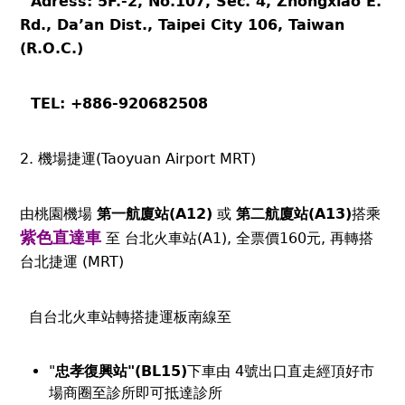
Adress: 5F.-2, No.107, Sec. 4, Zhongxiao E.
Rd., Da’an Dist., Taipei City 106, Taiwan
(R.O.C.)
TEL:
+886-920682508
2. 機場捷運(Taoyuan Airport MRT)
由桃園機場
第一航廈站(A12)
或
第二航廈站(A13)
搭乘
紫色直達車
至 台北火車站(A1), 全票價160元, 再轉搭
台北捷運 (MRT)
自台北火車站轉搭捷運板南線至
"
忠孝復興站"(BL15)
下車由 4號出口直走經頂好市
場商圈至診所即可抵達診所