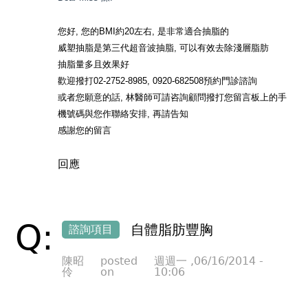
您好, 您的BMI約20左右, 是非常適合抽脂的
威塑抽脂是第三代超音波抽脂, 可以有效去除淺層脂肪
抽脂量多且效果好
歡迎撥打02-2752-8985, 0920-682508預約門診諮詢
或者您願意的話, 林醫師可請咨詢顧問撥打您留言板上的手
機號碼與您作聯絡安排, 再請告知
感謝您的留言
回應
Q:
自體脂肪豐胸
諮詢項目
陳昭
posted
週週一 ,06/16/2014 -
伶
on
10:06