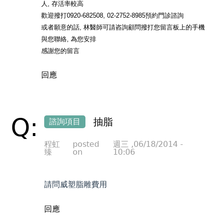
人, 存活率較高
歡迎撥打0920-682508, 02-2752-8985預約門診諮詢
或者願意的話, 林醫師可請咨詢顧問撥打您留言板上的手機
與您聯絡, 為您安排
感謝您的留言
回應
Q:
抽脂
諮詢項目
程虹
posted
週三 ,06/18/2014 -
臻
on
10:06
請問威塑脂雕費用
回應