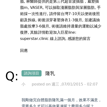
脂, 林醫師提供的是第三代超音波抽脂，威塑抽
脂m, VASER, 可以抽取淺層脂肪與深層脂肪, 手
術採一次性進行, 請停留台灣7-10天以便術後照
顧及拆線, 術後須穿著塑身衣1-3個月, 並建議抽
脂處按摩3-6個月, 術後請維持適量的運動以減少
復胖, 其餘詳情歡迎加入巨星line:
superstar.clinic 線上諮詢,
感謝您的留言
回應
Q:
隆乳
諮詢項目
小
posted on
週三 ,07/01/2015 - 02:07
我剛做完自體脂肪隆乳滿一個月，效果不滿意，
需要多久才可以再做果凍呢？費用多少呢？