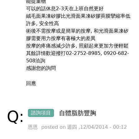
能提重物
可以的話休息2-3天在上班自然更好
絨毛面果凍矽膠比光滑面果凍矽膠莢膜攣縮率低
許多, 安全性高
術後不需按摩或是簡單的按摩, 和光滑面果凍矽
膠需要用力按摩有著極大的差異
按摩的疼痛感減少許多, 照顧起來更加方便輕鬆
其餘詳情歡迎撥打02-2752-8985, 0920-682-
508洽詢
感謝您的詢問
回應
Q:
自體脂肪豐胸
諮詢項目
恩恩
posted on
週四 ,12/04/2014 - 00:12