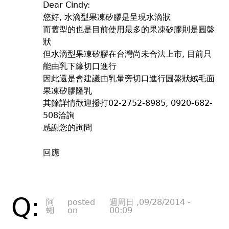
Dear Cindy:
您好, 水滴型果凍矽膠是呈現水滴狀
而舊型的也是目前使用最多的果凍矽膠則是圓盤
狀
但水滴型果凍矽膠在台灣尚未合法上市, 目前只
能由乳下緣切口進行
因此還是會建議由乳暈旁切口進行圓盤狀絨毛面
果凍矽膠隆乳
其餘詳情歡迎撥打02-2752-8985, 0920-682-
508洽詢
感謝您的詢問
回應
Q:
阿
posted
週周日 ,09/28/2014 -
蝴
on
00:09