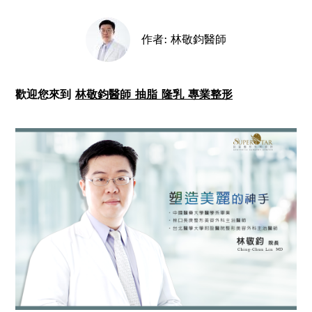
top
作者:
林敬鈞醫師
歡迎您來到
林敬鈞醫師 抽脂 隆乳 專業整形