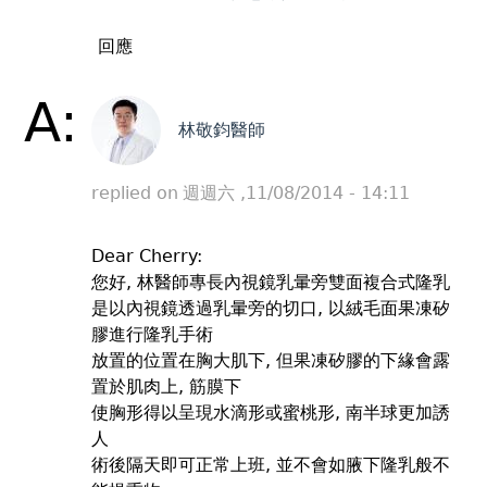
回應
A:
林敬鈞醫師
replied on
週週六 ,11/08/2014 - 14:11
Dear Cherry:
您好, 林醫師專長內視鏡乳暈旁雙面複合式隆乳
是以內視鏡透過乳暈旁的切口, 以絨毛面果凍矽
膠進行隆乳手術
放置的位置在胸大肌下, 但果凍矽膠的下緣會露
置於肌肉上, 筋膜下
使胸形得以呈現水滴形或蜜桃形, 南半球更加誘
人
術後隔天即可正常上班, 並不會如腋下隆乳般不