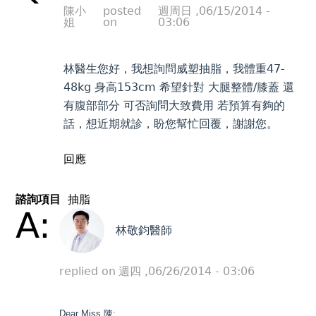
陳小
posted
週周日 ,06/15/2014 -
姐
on
03:06
林醫生您好，我想詢問威塑抽脂，我體重47-
48kg 身高153cm 希望針對 大腿整體/膝蓋 還
有腹部部分 可否詢問大致費用 若預算有夠的
話，想近期就診，盼您幫忙回覆，謝謝您。
回應
諮詢項目
抽脂
A:
林敬鈞醫師
replied on
週四 ,06/26/2014 - 03:06
Dear Miss 陳: